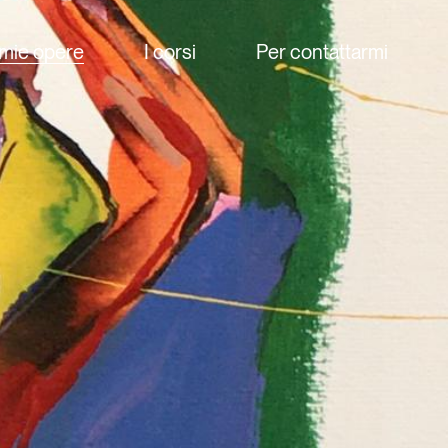
 mie opere
I corsi
Per contattarmi